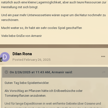
natürlich auch eine kleine Lagermöglichkeit, aber auch teure Ressourcen zur
Herstellung mit sich bringt.
Und ein paar mehr Unterwassertiere wären super um die Natur nochmehr zu
verschönern.
Macht weiter so, ihr habt ein sehr cooles Spiel geschaffen
Viele liebe Grüße von Armanir
Dilan Rona
Posted
February 26, 2025
On 2/26/2025 at 11:43 AM,
Armanir
said:
Guten Tag liebe Spielentwickler.
Als Vorschlag an Pflanzen hätte ich Erdbeerbüsche oder
Tomatenpflanzen anzubieten.
Und für lange Expeditionen in weit entfernte Gebiete über Ozeane und