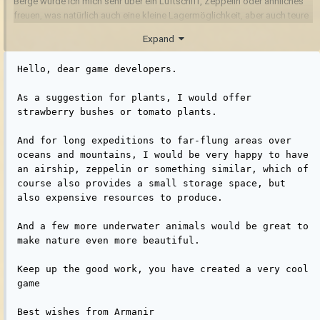
Berge würde ich mich sehr über ein Luftschiff, Zeppelin oder ähnliches
freuen, was natürlich auch eine kleine Lagermöglichkeit, aber auch teure
Ressourcen zur Herstellung mit sich bringt.
Expand
Und ein paar mehr Unterwassertiere wären super um die Natur nochmehr
zu verschönern.
Hello, dear game developers.

Macht weiter so, ihr habt ein sehr cooles Spiel geschaffen
As a suggestion for plants, I would offer 
strawberry bushes or tomato plants.

Viele liebe Grüße von Armanir
And for long expeditions to far-flung areas over 
oceans and mountains, I would be very happy to have 
an airship, zeppelin or something similar, which of 
course also provides a small storage space, but 
also expensive resources to produce.

And a few more underwater animals would be great to 
make nature even more beautiful.

Keep up the good work, you have created a very cool 
game

Best wishes from Armanir