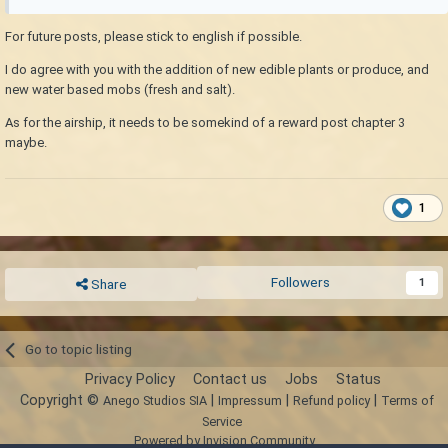
For future posts, please stick to english if possible.
I do agree with you with the addition of new edible plants or produce, and
new water based mobs (fresh and salt).
As for the airship, it needs to be somekind of a reward post chapter 3
maybe.
1
Followers
1
Share
Go to topic listing
Privacy Policy
Contact us
Jobs
Status
Copyright ©
|
|
|
Anego Studios SIA
Impressum
Refund policy
Terms of
Service
Powered by Invision Community