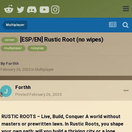
Multiplayer
[ESP/EN] Rustic Root (no wipes)
server
multiplayer
roleplay
By
Forthh
February 26, 2025
in
Multiplayer
Forthh
Posted
February 26, 2025
RUSTIC ROOTS – Live, Build, Conquer A world without
masters or prewritten laws. In Rustic Roots, you shape
your own path: will you build a thriving city or a lone