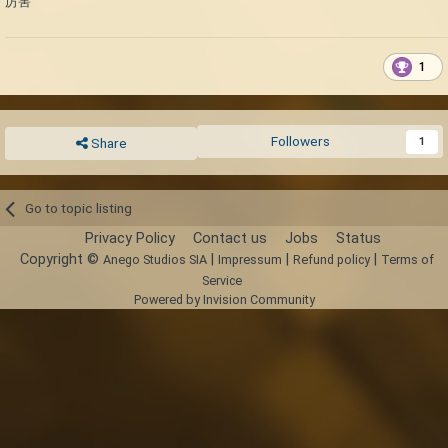
厉害
1
Followers
1
Share
Go to topic listing
Privacy Policy
Contact us
Jobs
Status
Copyright ©
|
|
|
Anego Studios SIA
Impressum
Refund policy
Terms of
Service
Powered by Invision Community