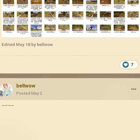
Edited
May 18
by bellwow
7
bellwow
Posted
May 2
————