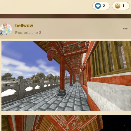
2
1
bellwow
Posted
June 3