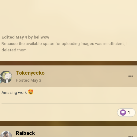
Edited
May 4
by bellwow
Because the available space for uploading images was insufficient, I
deleted them.
Tokcnyecko
Posted
May 3
Amazing work
1
Raiback