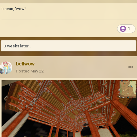
i mean, 'wow'!
1
3 weeks later...
bellwow
Posted
May 22