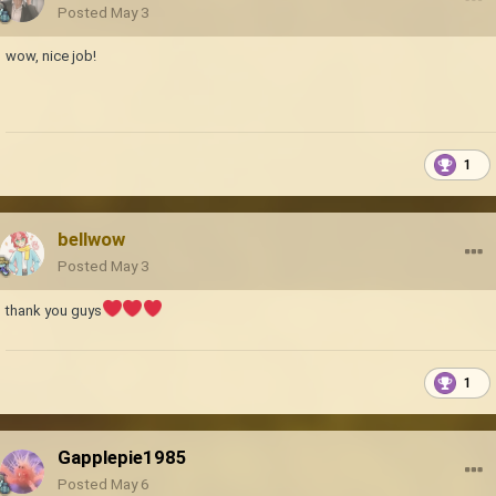
Posted
May 3
wow, nice job!
1
bellwow
Posted
May 3
thank you guys
1
Gapplepie1985
Posted
May 6