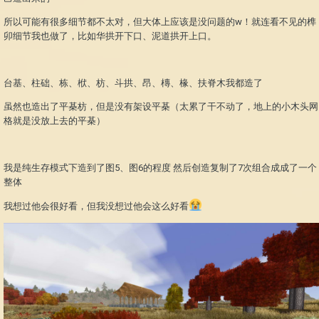
所以可能有很多细节都不太对，但大体上应该是没问题的w！就连看不见的榫
卯细节我也做了，比如华拱开下口、泥道拱开上口。
台基、柱础、栋、栿、枋、斗拱、昂、槫、椽、扶脊木我都造了
虽然也造出了平棊枋，但是没有架设平棊（太累了干不动了，地上的小木头网
格就是没放上去的平棊）
我是纯生存模式下造到了图5、图6的程度 然后创造复制了7次组合成成了一个
整体
我想过他会很好看，但我没想过他会这么好看