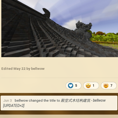
Edited
May 22
by bellwow
5
1
7
Jun 3
bellwow
changed the title to
殿堂式木结构建筑 - bellwow
[UPDATED×2]