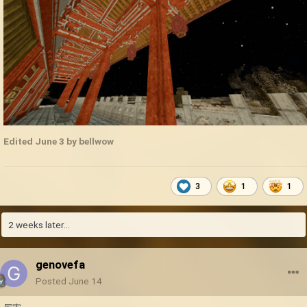
Edited
June 3
by bellwow
3
1
1
2 weeks later...
genovefa
Posted
June 14