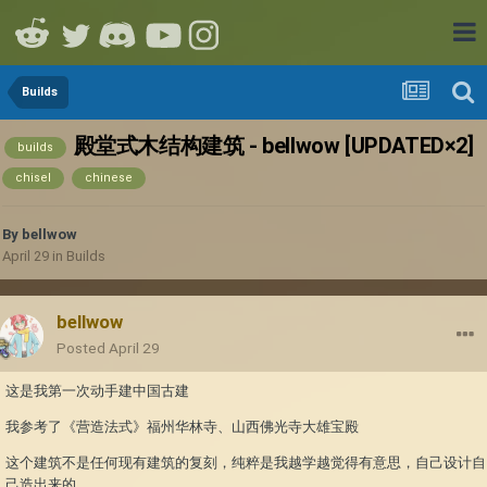
Builds
殿堂式木结构建筑 - bellwow [UPDATED×2]
builds
chisel
chinese
By
bellwow
April 29
in
Builds
bellwow
Posted
April 29
这是我第一次动手建中国古建
我参考了《营造法式》福州华林寺、山西佛光寺大雄宝殿
这个建筑不是任何现有建筑的复刻，纯粹是我越学越觉得有意思，自己设计自
己造出来的